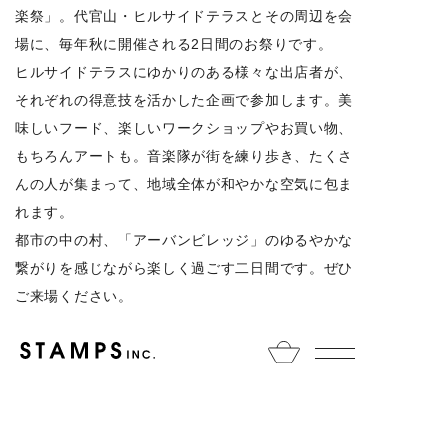
楽祭」。代官山・ヒルサイドテラスとその周辺を会
場に、毎年秋に開催される2日間のお祭りです。
ヒルサイドテラスにゆかりのある様々な出店者が、
それぞれの得意技を活かした企画で参加します。美
味しいフード、楽しいワークショップやお買い物、
もちろんアートも。音楽隊が街を練り歩き、たくさ
んの人が集まって、地域全体が和やかな空気に包ま
れます。
都市の中の村、「アーバンビレッジ」のゆるやかな
繋がりを感じながら楽しく過ごす二日間です。ぜひ
ご来場ください。
猿楽祭オフィシャルサイト
https://sarugakumatsuri.com/
HOME
NEWS
information
Archive Sample Sale ｜代