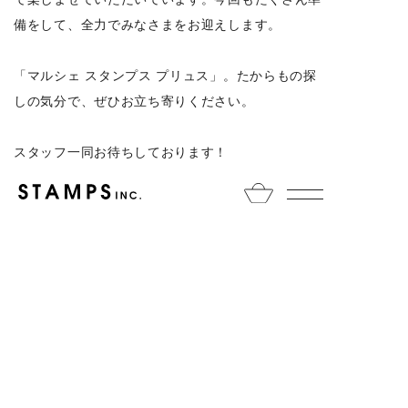
備をして、全力でみなさまをお迎えします。
「マルシェ スタンプス プリュス」。たからもの探
しの気分で、ぜひお立ち寄りください。
スタッフ一同お待ちしております！
生活のたのしみ展
2026年６月１日（月）～６月７日（日）
時 間
11時 ～ 19時（最終日は〜18時）
※最終入場は18時45分（最終日は17時45分）
※一部、事前入場予約制のお店がございます。
場 所
新宿住友ビル 三角広場
入場料