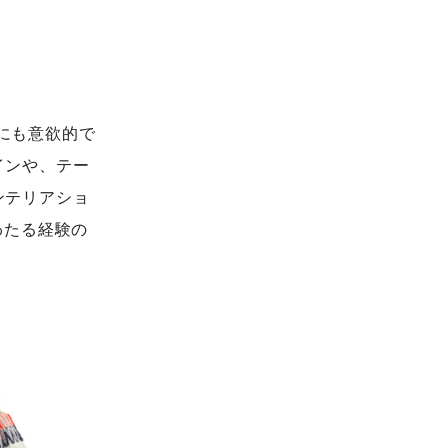
動にも意欲的で
インや、テー
ンテリアショ
にわたる経験の