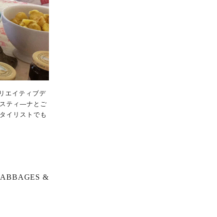
クリエイティブデ
スティ―ナとご
タイリストでも
BAGES &